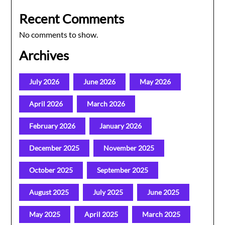
Recent Comments
No comments to show.
Archives
July 2026
June 2026
May 2026
April 2026
March 2026
February 2026
January 2026
December 2025
November 2025
October 2025
September 2025
August 2025
July 2025
June 2025
May 2025
April 2025
March 2025