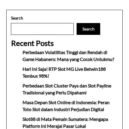
Search
Search
Recent Posts
Perbedaan Volatilitas Tinggi dan Rendah di
Game Habanero: Mana yang Cocok Untukmu?
Hari Ini Saja! RTP Slot MG Live Betwin188
Tembus 98%!
Perbedaan Slot Cluster Pays dan Slot Payline
Tradisional yang Perlu Dipahami
Masa Depan Slot Online di Indonesia: Peran
Toto Slot dalam Industri Perjudian Digital
Slot88 di Mata Pemain Sumatera: Mengapa
Platform Ini Merajai Pasar Lokal