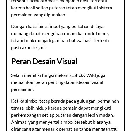
tersebut tidak otomatis menjamin hasil tertentu
karena hasil setiap putaran tetap mengikuti sistem
permainan yang digunakan.
Dengan kata lain, simbol yang bertahan di layar
memang dapat mengubah dinamika ronde bonus,
tetapi tidak menjadi jaminan bahwa hasil tertentu
pasti akan terjadi.
Peran Desain Visual
Selain memiliki fungsi mekanis, Sticky Wild juga
memainkan peran penting dalam desain visual
permainan.
Ketika simbol tetap berada pada gulungan, permainan
terasa lebih hidup karena pemain dapat mengikuti
perkembangan setiap putaran dengan lebih mudah.
Animasi yang menyertai simbol tersebut biasanya
dirancang agar menarik perhatian tanpa mengganggu