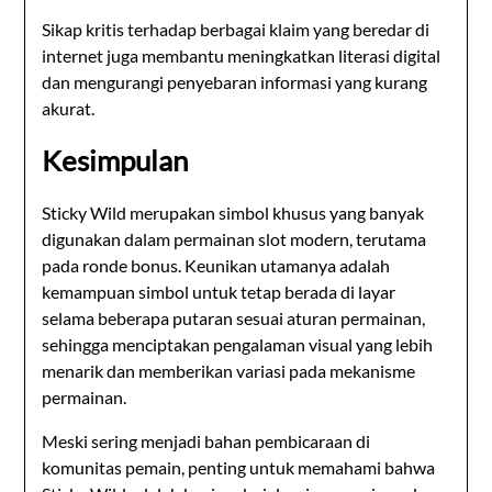
Sikap kritis terhadap berbagai klaim yang beredar di
internet juga membantu meningkatkan literasi digital
dan mengurangi penyebaran informasi yang kurang
akurat.
Kesimpulan
Sticky Wild merupakan simbol khusus yang banyak
digunakan dalam permainan slot modern, terutama
pada ronde bonus. Keunikan utamanya adalah
kemampuan simbol untuk tetap berada di layar
selama beberapa putaran sesuai aturan permainan,
sehingga menciptakan pengalaman visual yang lebih
menarik dan memberikan variasi pada mekanisme
permainan.
Meski sering menjadi bahan pembicaraan di
komunitas pemain, penting untuk memahami bahwa