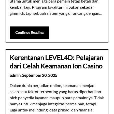
utama untuk menjaga para pemain tetap betah dan
kembali lagi. Program loyalitas ini bukan sekadar
gimmick, tapi sebuah sistem yang dirancang dengan…
Continue Reading
Kerentanan LEVEL4D: Pelajaran
dari Celah Keamanan Ion Casino
admin,
September 20, 2025
Dalam dunia perjudian online, keamanan menjadi
salah satu faktor terpenting yang harus diperhatikan
oleh penyedia layanan maupun para pemainnya. Tidak
hanya untuk menjaga integritas permainan, tetapi
juga untuk melindungi data pribadi dan finansial