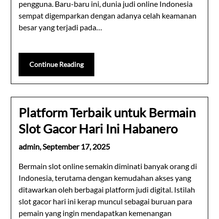
pengguna. Baru-baru ini, dunia judi online Indonesia
sempat digemparkan dengan adanya celah keamanan
besar yang terjadi pada…
Continue Reading
Platform Terbaik untuk Bermain
Slot Gacor Hari Ini Habanero
admin,
September 17, 2025
Bermain slot online semakin diminati banyak orang di
Indonesia, terutama dengan kemudahan akses yang
ditawarkan oleh berbagai platform judi digital. Istilah
slot gacor hari ini kerap muncul sebagai buruan para
pemain yang ingin mendapatkan kemenangan