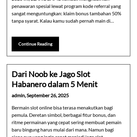
penawaran spesial lewat program kode referral yang
sangat menguntungkan: klaim bonus tambahan 50%
tanpa syarat. Kalau kamu sudah pernah main di…
Continue Reading
Dari Noob ke Jago Slot
Habanero dalam 5 Menit
admin,
September 26, 2025
Bermain slot online bisa terasa menakutkan bagi
pemula. Deretan simbol, berbagai fitur bonus, dan
ritme permainan yang cepat sering membuat pemain
baru bingung harus mulai dari mana. Namun bagi
siapa pun yang ingin cepat menjadi jago slot,