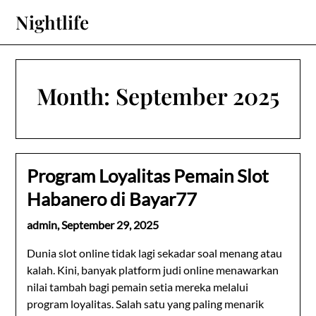
Skip
Nightlife
to
content
Month:
September 2025
Program Loyalitas Pemain Slot
Habanero di Bayar77
admin,
September 29, 2025
Dunia slot online tidak lagi sekadar soal menang atau
kalah. Kini, banyak platform judi online menawarkan
nilai tambah bagi pemain setia mereka melalui
program loyalitas. Salah satu yang paling menarik