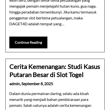
lebih seru, dengan tema-tema petualangan yang
mengajak pemain menjelajahi hutan kuno, gua naga,
hingga peradaban tersembunyi. Jika kamu termasuk
penggemar slot bertema petualangan, maka
DAGET4D adalah tempat yang…
Continue Reading
Cerita Kemenangan: Studi Kasus
Putaran Besar di Slot Togel
admin,
September 8, 2025
Dalam dunia permainan daring, selalu ada kisah
menarik yang menjadi bahan pembicaraan para
pemain. Salah satunya adalah cerita kemenangan