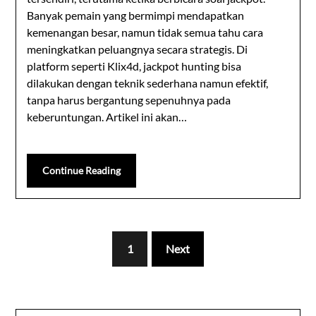
Banyak pemain yang bermimpi mendapatkan
kemenangan besar, namun tidak semua tahu cara
meningkatkan peluangnya secara strategis. Di
platform seperti Klix4d, jackpot hunting bisa
dilakukan dengan teknik sederhana namun efektif,
tanpa harus bergantung sepenuhnya pada
keberuntungan. Artikel ini akan…
Continue Reading
1
Next