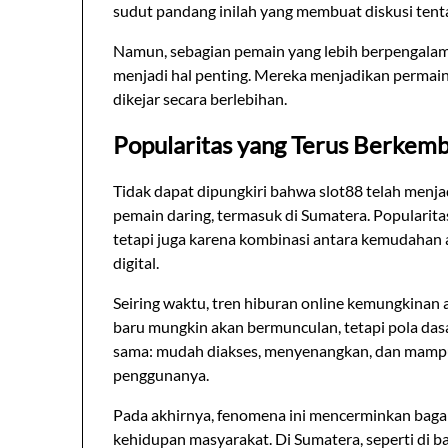
sudut pandang inilah yang membuat diskusi tenta
Namun, sebagian pemain yang lebih berpengalam
menjadi hal penting. Mereka menjadikan permain
dikejar secara berlebihan.
Popularitas yang Terus Berkem
Tidak dapat dipungkiri bahwa slot88 telah menja
pemain daring, termasuk di Sumatera. Popularitas
tetapi juga karena kombinasi antara kemudahan 
digital.
Seiring waktu, tren hiburan online kemungkinan
baru mungkin akan bermunculan, tetapi pola da
sama: mudah diakses, menyenangkan, dan mamp
penggunanya.
Pada akhirnya, fenomena ini mencerminkan baga
kehidupan masyarakat. Di Sumatera, seperti di ba