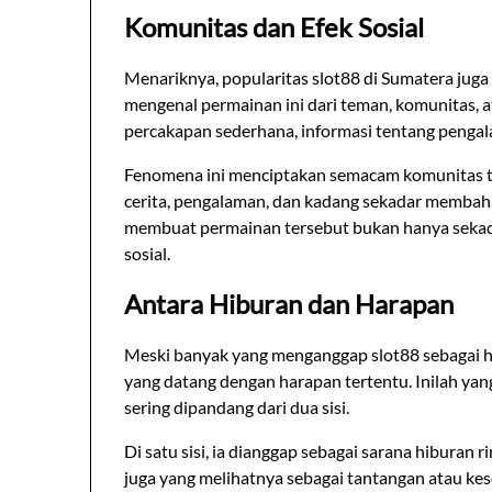
Komunitas dan Efek Sosial
Menariknya, popularitas slot88 di Sumatera juga
mengenal permainan ini dari teman, komunitas, a
percakapan sederhana, informasi tentang penga
Fenomena ini menciptakan semacam komunitas tid
cerita, pengalaman, dan kadang sekadar membahas
membuat permainan tersebut bukan hanya sekadar a
sosial.
Antara Hiburan dan Harapan
Meski banyak yang menganggap slot88 sebagai hi
yang datang dengan harapan tertentu. Inilah yan
sering dipandang dari dua sisi.
Di satu sisi, ia dianggap sebagai sarana hiburan r
juga yang melihatnya sebagai tantangan atau 