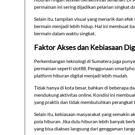
permainan ini sering dijadikan pelarian singkat da
Selain itu, tampilan visual yang menarik dan ef
bermain menjadi lebih hidup. Hal ini membuat b
bermain dalam waktu singkat.
Faktor Akses dan Kebiasaan Digi
Perkembangan teknologi di Sumatera juga punya
permainan seperti slot88. Penggunaan smartpho
platform hiburan digital menjadi lebih mudah.
Tidak hanya di kota besar, bahkan di beberapa da
mendukung aktivitas online. Kondisi ini membuat
yang praktis dan tidak membutuhkan perangkat 
Selain itu, kebiasaan masyarakat yang semakin 
pola hiburan. Jika dulu hiburan lebih banyak berb
yang bisa diakses langsung dari genggaman tanga