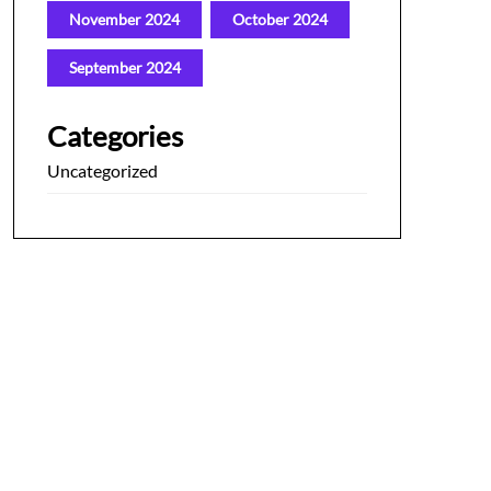
November 2024
October 2024
September 2024
Categories
Uncategorized