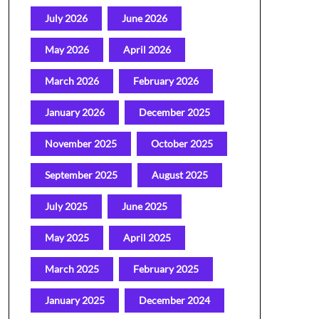
July 2026
June 2026
May 2026
April 2026
March 2026
February 2026
January 2026
December 2025
November 2025
October 2025
September 2025
August 2025
July 2025
June 2025
May 2025
April 2025
March 2025
February 2025
January 2025
December 2024