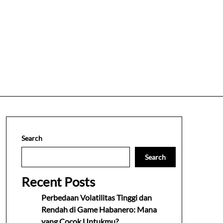
Search
Search
Recent Posts
Perbedaan Volatilitas Tinggi dan
Rendah di Game Habanero: Mana
yang Cocok Untukmu?