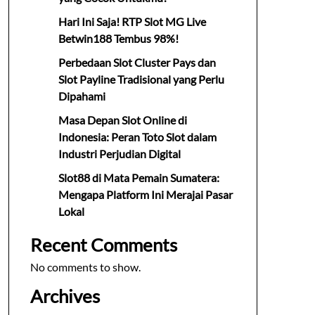
Hari Ini Saja! RTP Slot MG Live
Betwin188 Tembus 98%!
Perbedaan Slot Cluster Pays dan
Slot Payline Tradisional yang Perlu
Dipahami
Masa Depan Slot Online di
Indonesia: Peran Toto Slot dalam
Industri Perjudian Digital
Slot88 di Mata Pemain Sumatera:
Mengapa Platform Ini Merajai Pasar
Lokal
Recent Comments
No comments to show.
Archives