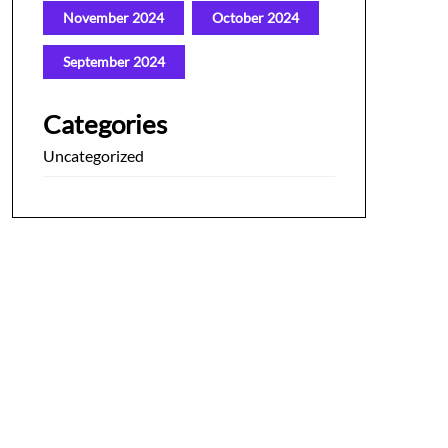
November 2024
October 2024
September 2024
Categories
Uncategorized