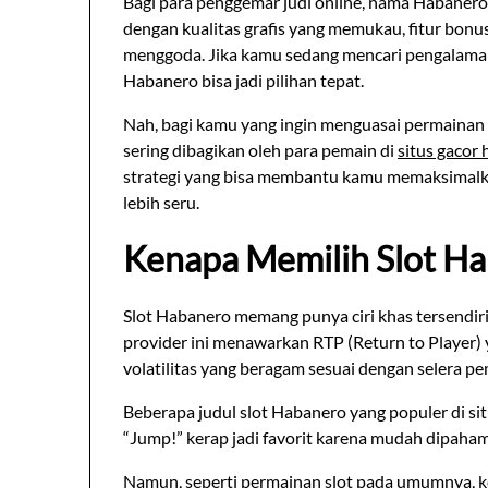
Bagi para penggemar judi online, nama Habanero t
dengan kualitas grafis yang memukau, fitur bon
menggoda. Jika kamu sedang mencari pengalaman 
Habanero bisa jadi pilihan tepat.
Nah, bagi kamu yang ingin menguasai permainan s
sering dibagikan oleh para pemain di
situs gacor h
strategi yang bisa membantu kamu memaksimal
lebih seru.
Kenapa Memilih Slot H
Slot Habanero memang punya ciri khas tersendiri
provider ini menawarkan RTP (Return to Player) ya
volatilitas yang beragam sesuai dengan selera pe
Beberapa judul slot Habanero yang populer di situs
“Jump!” kerap jadi favorit karena mudah dipaham
Namun, seperti permainan slot pada umumnya, k