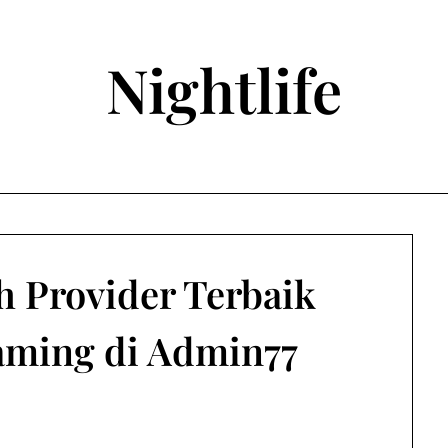
Nightlife
 Provider Terbaik
aming di Admin77