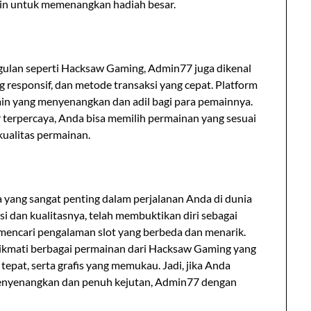
ain untuk memenangkan hadiah besar.
gulan seperti Hacksaw Gaming, Admin77 juga dikenal
 responsif, dan metode transaksi yang cepat. Platform
in yang menyenangkan dan adil bagi para pemainnya.
 terpercaya, Anda bisa memilih permainan yang sesuai
kualitas permainan.
 yang sangat penting dalam perjalanan Anda di dunia
i dan kualitasnya, telah membuktikan diri sebagai
 mencari pengalaman slot yang berbeda dan menarik.
kmati berbagai permainan dari Hacksaw Gaming yang
g tepat, serta grafis yang memukau. Jadi, jika Anda
menyenangkan dan penuh kejutan, Admin77 dengan