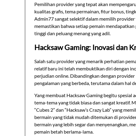
Pemilihan provider yang tepat akan mempengaru
kualitas grafis, tema permainan, fitur bonus, tin
Admin77 sangat selektif dalam memilih provider
memastikan bahwa setiap pemain mendapatkan p
tinggi dan peluang menang yang adil.
Hacksaw Gaming: Inovasi dan Kre
Salah satu provider yang menarik perhatian pe
relatif baru ini telah membuktikan diri dengan 
perjudian online. Dibandingkan dengan provide
pengalaman yang berbeda, terutama dalam hal desa
Yang membuat Hacksaw Gaming begitu spesial 
tema-tema yang tidak biasa dan sangat kreatif. M
“Cubes 2” dan “Hacksaw’s Crazy Lab” yang memili
bermain yang tidak mudah ditemukan di provide
bermain yang lebih segar dan menyenangkan, m
pemain betah berlama-lama.