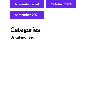
November 2024
October 2024
September 2024
Categories
Uncategorized