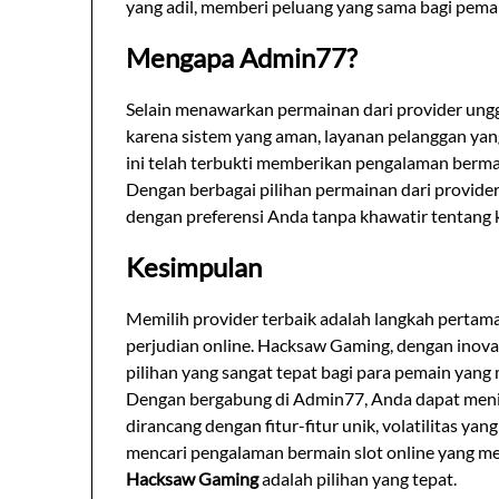
yang adil, memberi peluang yang sama bagi pem
Mengapa Admin77?
Selain menawarkan permainan dari provider ung
karena sistem yang aman, layanan pelanggan yang
ini telah terbukti memberikan pengalaman berma
Dengan berbagai pilihan permainan dari provider
dengan preferensi Anda tanpa khawatir tentang 
Kesimpulan
Memilih provider terbaik adalah langkah pertama
perjudian online. Hacksaw Gaming, dengan inovas
pilihan yang sangat tepat bagi para pemain yang
Dengan bergabung di Admin77, Anda dapat meni
dirancang dengan fitur-fitur unik, volatilitas yan
mencari pengalaman bermain slot online yang 
Hacksaw Gaming
adalah pilihan yang tepat.