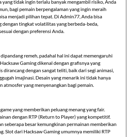
 yang tidak ingin terlalu banyak mengambil risiko, Anda
amun, bagi pemain berpengalaman yang ingin meraih
bisa menjadi pilihan tepat. Di Admin77, Anda bisa
engan tingkat volatilitas yang berbeda-beda,
esuai dengan preferensi Anda.
ng dipandang remeh, padahal hal ini dapat memengaruhi
 Hacksaw Gaming dikenal dengan grafisnya yang
 dirancang dengan sangat teliti, baik dari segi animasi,
gugah imajinasi. Desain yang menarik ini tidak hanya
an atmosfer yang menyenangkan bagi pemain.
di game yang memberikan peluang menang yang fair.
an dengan RTP (Return to Player) yang kompetitif.
kan seberapa besar kemungkinan permainan memberikan
g. Slot dari Hacksaw Gaming umumnya memiliki RTP