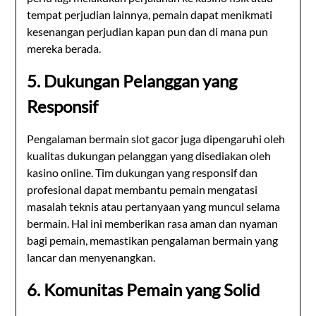
tempat perjudian lainnya, pemain dapat menikmati
kesenangan perjudian kapan pun dan di mana pun
mereka berada.
5. Dukungan Pelanggan yang
Responsif
Pengalaman bermain slot gacor juga dipengaruhi oleh
kualitas dukungan pelanggan yang disediakan oleh
kasino online.
Tim dukungan yang responsif dan
profesional dapat membantu pemain mengatasi
masalah teknis atau pertanyaan yang muncul selama
bermain.
Hal ini memberikan rasa aman dan nyaman
bagi pemain, memastikan pengalaman bermain yang
lancar dan menyenangkan.
6. Komunitas Pemain yang Solid