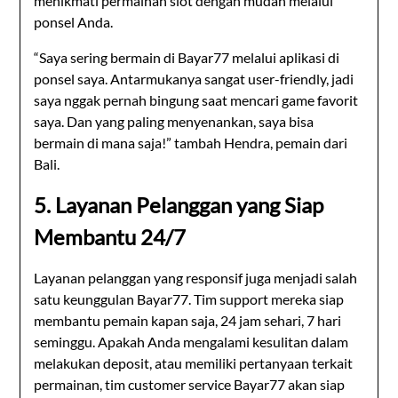
menikmati permainan slot dengan mudah melalui
ponsel Anda.
“Saya sering bermain di Bayar77 melalui aplikasi di
ponsel saya. Antarmukanya sangat user-friendly, jadi
saya nggak pernah bingung saat mencari game favorit
saya. Dan yang paling menyenankan, saya bisa
bermain di mana saja!” tambah Hendra, pemain dari
Bali.
5. Layanan Pelanggan yang Siap
Membantu 24/7
Layanan pelanggan yang responsif juga menjadi salah
satu keunggulan Bayar77. Tim support mereka siap
membantu pemain kapan saja, 24 jam sehari, 7 hari
seminggu. Apakah Anda mengalami kesulitan dalam
melakukan deposit, atau memiliki pertanyaan terkait
permainan, tim customer service Bayar77 akan siap