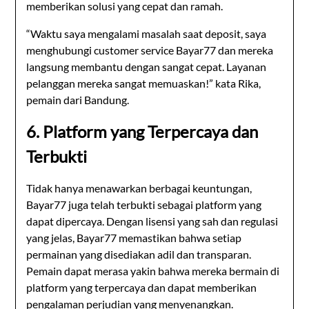
memberikan solusi yang cepat dan ramah.
“Waktu saya mengalami masalah saat deposit, saya
menghubungi customer service Bayar77 dan mereka
langsung membantu dengan sangat cepat. Layanan
pelanggan mereka sangat memuaskan!” kata Rika,
pemain dari Bandung.
6. Platform yang Terpercaya dan
Terbukti
Tidak hanya menawarkan berbagai keuntungan,
Bayar77 juga telah terbukti sebagai platform yang
dapat dipercaya. Dengan lisensi yang sah dan regulasi
yang jelas, Bayar77 memastikan bahwa setiap
permainan yang disediakan adil dan transparan.
Pemain dapat merasa yakin bahwa mereka bermain di
platform yang terpercaya dan dapat memberikan
pengalaman perjudian yang menyenangkan.