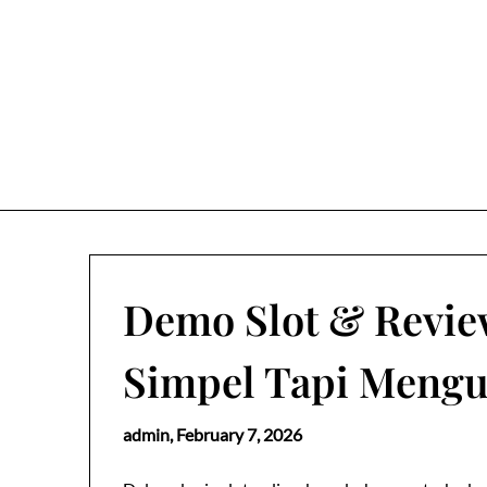
Skip
to
content
Demo Slot & Revie
Simpel Tapi Meng
admin,
February 7, 2026