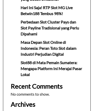
Hari Ini Saja! RTP Slot MG Live
Betwin188 Tembus 98%!
Perbedaan Slot Cluster Pays dan
Slot Payline Tradisional yang Perlu
Dipahami
Masa Depan Slot Online di
Indonesia: Peran Toto Slot dalam
Industri Perjudian Digital
Slot88 di Mata Pemain Sumatera:
Mengapa Platform Ini Merajai Pasar
Lokal
Recent Comments
No comments to show.
Archives