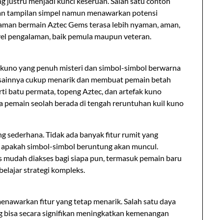
g justru menjadi kunci keseruan. Salah satu contoh
gan tampilan simpel namun menawarkan potensi
laman bermain Aztec Gems terasa lebih nyaman, aman,
vel pengalaman, baik pemula maupun veteran.
kuno yang penuh misteri dan simbol-simbol berwarna
 desainnya cukup menarik dan membuat pemain betah
rti batu permata, topeng Aztec, dan artefak kuno
a pemain seolah berada di tengah reruntuhan kuil kuno
g sederhana. Tidak ada banyak fitur rumit yang
 apakah simbol-simbol beruntung akan muncul.
mudah diakses bagi siapa pun, termasuk pemain baru
elajar strategi kompleks.
nawarkan fitur yang tetap menarik. Salah satu daya
ng bisa secara signifikan meningkatkan kemenangan