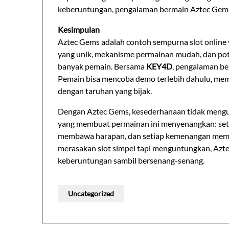
keberuntungan, pengalaman bermain Aztec Gems
Kesimpulan
Aztec Gems adalah contoh sempurna slot online
yang unik, mekanisme permainan mudah, dan po
banyak pemain. Bersama
KEY4D
, pengalaman be
Pemain bisa mencoba demo terlebih dahulu, memah
dengan taruhan yang bijak.
Dengan Aztec Gems, kesederhanaan tidak mengura
yang membuat permainan ini menyenangkan: setia
membawa harapan, dan setiap kemenangan memberi
merasakan slot simpel tapi menguntungkan, Azte
keberuntungan sambil bersenang-senang.
Uncategorized