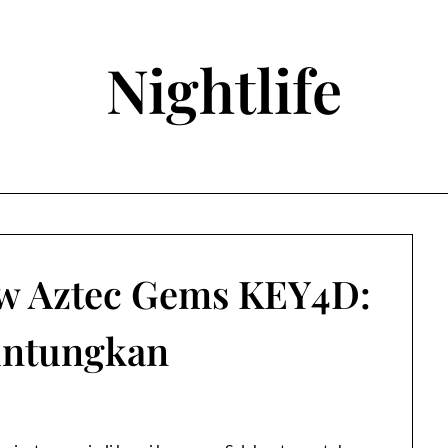
Nightlife
w Aztec Gems KEY4D:
untungkan