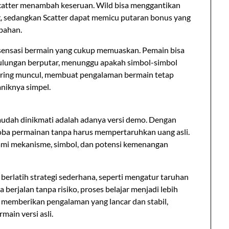
 Scatter menambah keseruan. Wild bisa menggantikan
, sedangkan Scatter dapat memicu putaran bonus yang
bahan.
 sensasi bermain yang cukup memuaskan. Pemain bisa
gulungan berputar, menunggu apakah simbol-simbol
 sering muncul, membuat pengalaman bermain tetap
niknya simpel.
mudah dinikmati adalah adanya versi demo. Dengan
oba permainan tanpa harus mempertaruhkan uang asli.
hami mekanisme, simbol, dan potensi kemenangan
rlatih strategi sederhana, seperti mengatur taruhan
berjalan tanpa risiko, proses belajar menjadi lebih
ni memberikan pengalaman yang lancar dan stabil,
main versi asli.