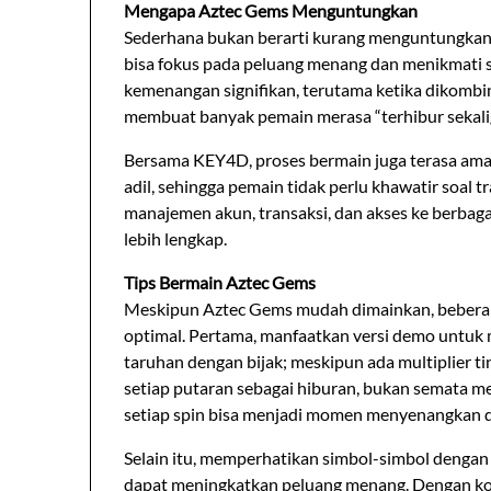
Mengapa Aztec Gems Menguntungkan
Sederhana bukan berarti kurang menguntungkan
bisa fokus pada peluang menang dan menikmati s
kemenangan signifikan, terutama ketika dikombin
membuat banyak pemain merasa “terhibur sekaligu
Bersama KEY4D, proses bermain juga terasa aman
adil, sehingga pemain tidak perlu khawatir soal 
manajemen akun, transaksi, dan akses ke berbag
lebih lengkap.
Tips Bermain Aztec Gems
Meskipun Aztec Gems mudah dimainkan, beberap
optimal. Pertama, manfaatkan versi demo untuk 
taruhan dengan bijak; meskipun ada multiplier tin
setiap putaran sebagai hiburan, bukan semata m
setiap spin bisa menjadi momen menyenangkan 
Selain itu, memperhatikan simbol-simbol dengan 
dapat meningkatkan peluang menang. Dengan komb