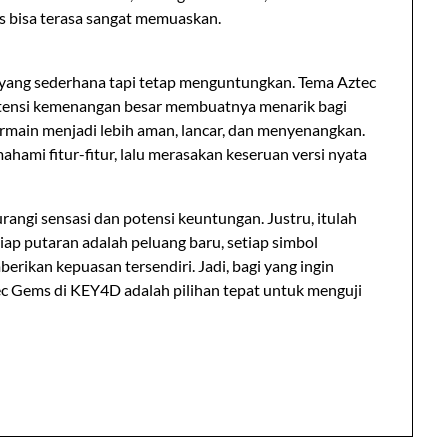
 bisa terasa sangat memuaskan.
 yang sederhana tapi tetap menguntungkan. Tema Aztec
tensi kemenangan besar membuatnya menarik bagi
rmain menjadi lebih aman, lancar, dan menyenangkan.
ami fitur-fitur, lalu merasakan keseruan versi nyata
ngi sensasi dan potensi keuntungan. Justru, itulah
p putaran adalah peluang baru, setiap simbol
kan kepuasan tersendiri. Jadi, bagi yang ingin
c Gems di KEY4D adalah pilihan tepat untuk menguji