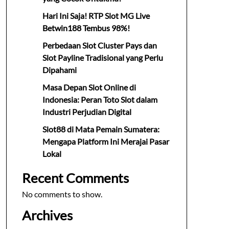
Hari Ini Saja! RTP Slot MG Live
Betwin188 Tembus 98%!
Perbedaan Slot Cluster Pays dan
Slot Payline Tradisional yang Perlu
Dipahami
Masa Depan Slot Online di
Indonesia: Peran Toto Slot dalam
Industri Perjudian Digital
Slot88 di Mata Pemain Sumatera:
Mengapa Platform Ini Merajai Pasar
Lokal
Recent Comments
No comments to show.
Archives