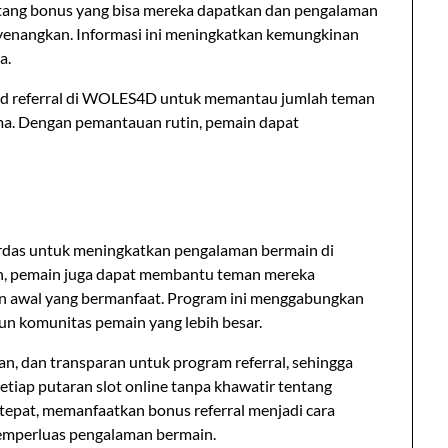
tang bonus yang bisa mereka dapatkan dan pengalaman
nangkan. Informasi ini meningkatkan kemungkinan
a.
rd referral di WOLES4D untuk memantau jumlah teman
ima. Dengan pemantauan rutin, pemain dapat
cerdas untuk meningkatkan pengalaman bermain di
, pemain juga dapat membantu teman mereka
n awal yang bermanfaat. Program ini menggabungkan
n komunitas pemain yang lebih besar.
 dan transparan untuk program referral, sehingga
tiap putaran slot online tanpa khawatir tentang
tepat, memanfaatkan bonus referral menjadi cara
emperluas pengalaman bermain.