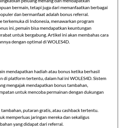
meningkatkan peluang menang dan mendapatkan
mpuan bermain, tetapi juga dari memanfaatkan berbagai
populer dan bermanfaat adalah bonus referral.
line terkemuka di Indonesia, menawarkan program
onus ini, pemain bisa mendapatkan keuntungan
abat untuk bergabung. Artikel ini akan membahas cara
kannya dengan optimal di WOLES4D.
ain mendapatkan hadiah atau bonus ketika berhasil
n di platform tertentu, dalam hal ini WOLES4D. Sistem
yang mengajak mendapatkan bonus tambahan,
empatan untuk mencoba permainan dengan dukungan
tambahan, putaran gratis, atau cashback tertentu.
tuk memperluas jaringan mereka dan sekaligus
han yang didapat dari referral.