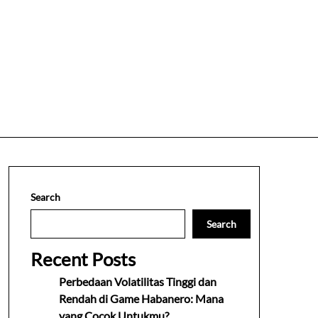
Search
Search
Recent Posts
Perbedaan Volatilitas Tinggi dan
Rendah di Game Habanero: Mana
yang Cocok Untukmu?