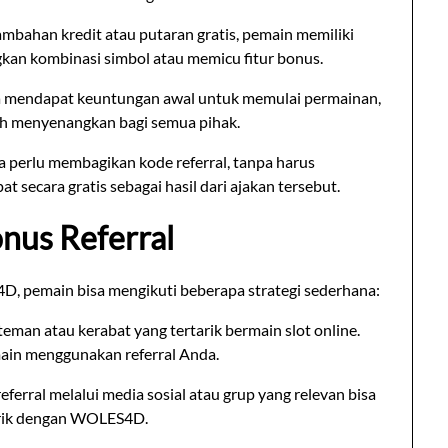
mbahan kredit atau putaran gratis, pemain memiliki
an kombinasi simbol atau memicu fitur bonus.
a mendapat keuntungan awal untuk memulai permainan,
ih menyenangkan bagi semua pihak.
 perlu membagikan kode referral, tanpa harus
 secara gratis sebagai hasil dari ajakan tersebut.
nus Referral
, pemain bisa mengikuti beberapa strategi sederhana:
eman atau kerabat yang tertarik bermain slot online.
ain menggunakan referral Anda.
erral melalui media sosial atau grup yang relevan bisa
arik dengan WOLES4D.