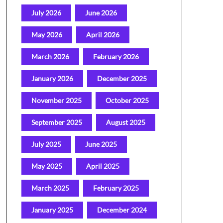
July 2026
June 2026
May 2026
April 2026
March 2026
February 2026
January 2026
December 2025
November 2025
October 2025
September 2025
August 2025
July 2025
June 2025
May 2025
April 2025
March 2025
February 2025
January 2025
December 2024