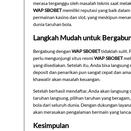
merasa terganggu oleh masalah teknis saat mela
WAP SBOBET
memiliki reputasi yang baik dalam ha
permainan kasino dan slot, yang meskipun mena
dunia taruhan bola.
Langkah Mudah untuk Bergab
Bergabung dengan
WAP SBOBET
tidaklah sulit
perlu mengunjungi situs resmi
WAP SBOBET
mel
yang disediakan. Setelah itu, Anda bisa langsun
deposit dan penarikan pun sangat cepat dan ama
khawatir akan masalah keuangan.
Setelah berhasil mendaftar, Anda akan langsung 
taruhan langsung, pilihan taruhan yang beragam, 
bola dari seluruh dunia. Dengan dukungan layan
akan merasakan pengalaman bermain yang lanca
Kesimpulan