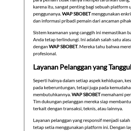
karena itu, sangat penting bagi sebuah platfor
penggunanya.
WAP SBOBET
menggunakan enkrips
dan informasi pribadi pemain dari ancaman pihak
Sistem keamanan yang canggih ini memastikan ba
Anda tetap terlindungi. Ini adalah salah satu 
dengan
WAP SBOBET
. Mereka tahu bahwa merek
profesional.
Layanan Pelanggan yang Tanggu
Seperti halnya dalam setiap aspek kehidupan, ke
pada keberuntungan, tetapi juga pada kemudahan
membutuhkannya.
WAP SBOBET
memahami penti
Tim dukungan pelanggan mereka siap membantu k
terkait dengan transaksi, teknis, atau lainnya.
Layanan pelanggan yang responsif menjadi sala
tetap setia menggunakan platform ini. Dengan lay