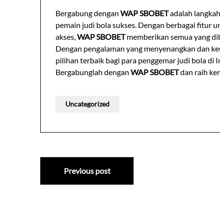
Bergabung dengan
WAP SBOBET
adalah langkah 
pemain judi bola sukses. Dengan berbagai fitur
akses,
WAP SBOBET
memberikan semua yang dib
Dengan pengalaman yang menyenangkan dan keunt
pilihan terbaik bagi para penggemar judi bola di 
Bergabunglah dengan
WAP SBOBET
dan raih k
Uncategorized
Post
Previous post
navigation