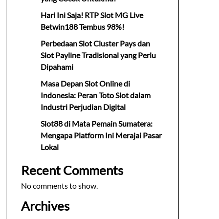
Hari Ini Saja! RTP Slot MG Live
Betwin188 Tembus 98%!
Perbedaan Slot Cluster Pays dan
Slot Payline Tradisional yang Perlu
Dipahami
Masa Depan Slot Online di
Indonesia: Peran Toto Slot dalam
Industri Perjudian Digital
Slot88 di Mata Pemain Sumatera:
Mengapa Platform Ini Merajai Pasar
Lokal
Recent Comments
No comments to show.
Archives