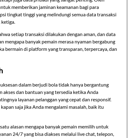
m untuk memberikan jaminan keamanan bagi para
i tingkat tinggi yang melindungi semua data transaksi
 ketiga.
hwa setiap transaksi dilakukan dengan aman, dan data
alasan mengapa banyak pemain merasa nyaman bergabung
a bermain di platform yang transparan, terpercaya, dan
h
suksesan dalam berjudi bola tidak hanya bergantung
 akses dan bantuan yang tersedia ketika Anda
ngnya layanan pelanggan yang cepat dan responsif.
apan saja jika Anda mengalami masalah, baik itu
h satu alasan mengapa banyak pemain memilih untuk
anan 24/7 yang bisa diakses melalui live chat, telepon,