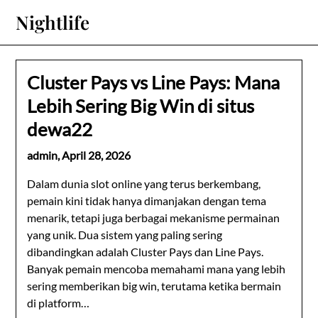
Skip
Nightlife
to
content
Cluster Pays vs Line Pays: Mana
Lebih Sering Big Win di situs
dewa22
admin,
April 28, 2026
Dalam dunia slot online yang terus berkembang,
pemain kini tidak hanya dimanjakan dengan tema
menarik, tetapi juga berbagai mekanisme permainan
yang unik. Dua sistem yang paling sering
dibandingkan adalah Cluster Pays dan Line Pays.
Banyak pemain mencoba memahami mana yang lebih
sering memberikan big win, terutama ketika bermain
di platform…