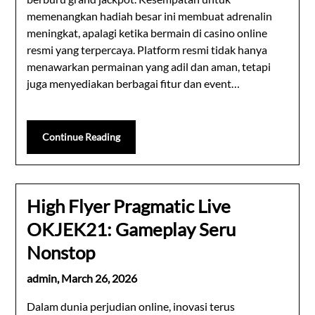
memenangkan hadiah besar ini membuat adrenalin
meningkat, apalagi ketika bermain di casino online
resmi yang terpercaya. Platform resmi tidak hanya
menawarkan permainan yang adil dan aman, tetapi
juga menyediakan berbagai fitur dan event…
Continue Reading
High Flyer Pragmatic Live
OKJEK21: Gameplay Seru
Nonstop
admin,
March 26, 2026
Dalam dunia perjudian online, inovasi terus