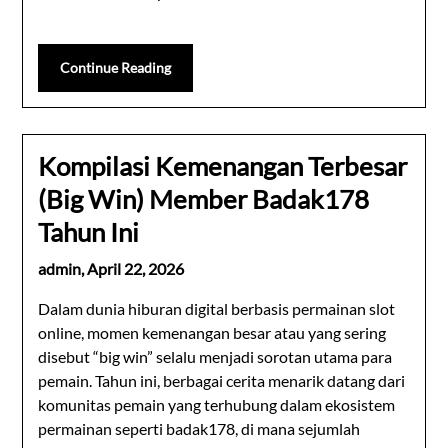
Continue Reading
Kompilasi Kemenangan Terbesar
(Big Win) Member Badak178
Tahun Ini
admin,
April 22, 2026
Dalam dunia hiburan digital berbasis permainan slot
online, momen kemenangan besar atau yang sering
disebut “big win” selalu menjadi sorotan utama para
pemain. Tahun ini, berbagai cerita menarik datang dari
komunitas pemain yang terhubung dalam ekosistem
permainan seperti badak178, di mana sejumlah