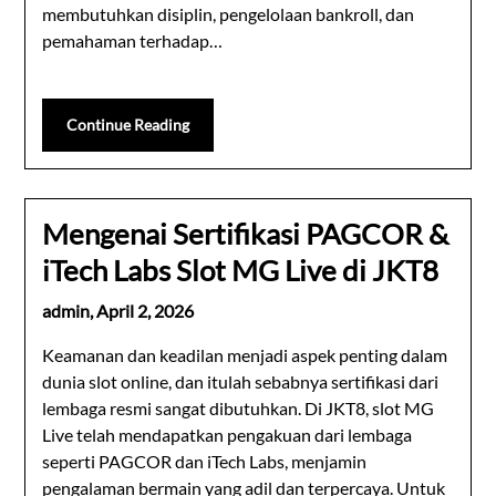
membutuhkan disiplin, pengelolaan bankroll, dan
pemahaman terhadap…
Continue Reading
Mengenai Sertifikasi PAGCOR &
iTech Labs Slot MG Live di JKT8
admin,
April 2, 2026
Keamanan dan keadilan menjadi aspek penting dalam
dunia slot online, dan itulah sebabnya sertifikasi dari
lembaga resmi sangat dibutuhkan. Di JKT8, slot MG
Live telah mendapatkan pengakuan dari lembaga
seperti PAGCOR dan iTech Labs, menjamin
pengalaman bermain yang adil dan terpercaya. Untuk