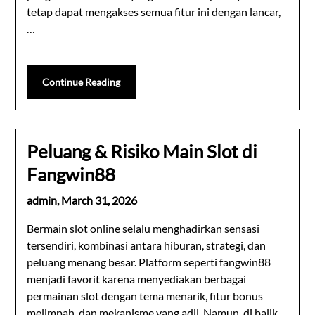
tetap dapat mengakses semua fitur ini dengan lancar,
…
Continue Reading
Peluang & Risiko Main Slot di
Fangwin88
admin,
March 31, 2026
Bermain slot online selalu menghadirkan sensasi
tersendiri, kombinasi antara hiburan, strategi, dan
peluang menang besar. Platform seperti fangwin88
menjadi favorit karena menyediakan berbagai
permainan slot dengan tema menarik, fitur bonus
melimpah, dan mekanisme yang adil. Namun, di balik